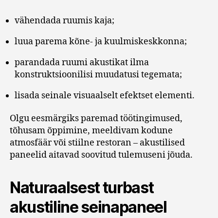
vähendada ruumis kaja;
luua parema kõne- ja kuulmiskeskkonna;
parandada ruumi akustikat ilma
konstruktsioonilisi muudatusi tegemata;
lisada seinale visuaalselt efektset elementi.
Olgu eesmärgiks paremad töötingimused,
tõhusam õppimine, meeldivam kodune
atmosfäär või stiilne restoran – akustilised
paneelid aitavad soovitud tulemuseni jõuda.
Naturaalsest turbast
akustiline seinapaneel