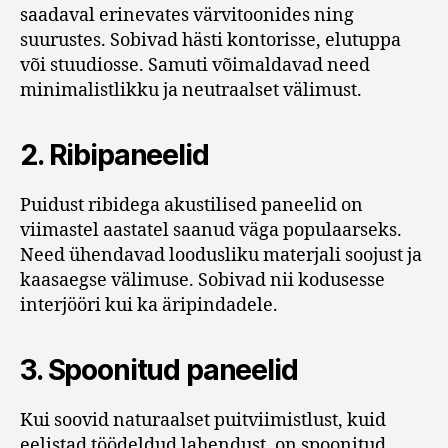
saadaval erinevates värvitoonides ning
suurustes. Sobivad hästi kontorisse, elutuppa
või stuudiosse. Samuti võimaldavad need
minimalistlikku ja neutraalset välimust.
2.
Ribipaneelid
Puidust ribidega akustilised paneelid on
viimastel aastatel saanud väga populaarseks.
Need ühendavad loodusliku materjali soojust ja
kaasaegse välimuse. Sobivad nii kodusesse
interjööri kui ka äripindadele.
3.
Spoonitud paneelid
Kui soovid naturaalset puitviimistlust, kuid
eelistad töödeldud lahendust, on spoonitud