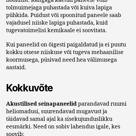
hooldust. Kangaga kaetud paneele võib
tolmuimejaga puhastada või kuiva lapiga
pühkida. Puidust või spoonitud paneele saab
vajadusel niiske lapiga puhastada, kuid
tugevatoimelisi kemikaale ei soovitata.
Kui paneelid on õigesti paigaldatud ja ei puutu
kokku otsese niiskuse või tugeva mehaanilise
koormusega, püsivad need hea välimusega
aastaid.
Kokkuvõte
Akustilised seinapaneelid
parandavad ruumi
heliomadusi, suurendavad mugavust ja
täidavad samal ajal ka sisekujunduslikku
eesmärki. Need on sobiv lahendus igale, kes
soovib: