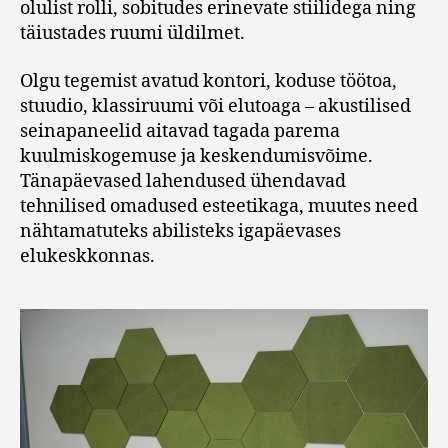
olulist rolli, sobitudes erinevate stiilidega ning
täiustades ruumi üldilmet.
Olgu tegemist avatud kontori, koduse töötoa,
stuudio, klassiruumi või elutoaga – akustilised
seinapaneelid aitavad tagada parema
kuulmiskogemuse ja keskendumisvõime.
Tänapäevased lahendused ühendavad
tehnilised omadused esteetikaga, muutes need
nähtamatuteks abilisteks igapäevases
elukeskkonnas.