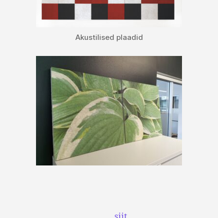
Akustilised plaadid
Laia valiku seinapaneelidele sobivaid fotosid
leiate
siit
.