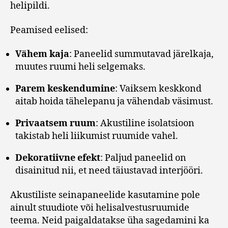
helipildi.
Peamised eelised:
Vähem kaja
: Paneelid summutavad järelkaja,
muutes ruumi heli selgemaks.
Parem keskendumine
: Vaiksem keskkond
aitab hoida tähelepanu ja vähendab väsimust.
Privaatsem ruum
: Akustiline isolatsioon
takistab heli liikumist ruumide vahel.
Dekoratiivne efekt
: Paljud paneelid on
disainitud nii, et need täiustavad interjööri.
Akustiliste seinapaneelide kasutamine pole
ainult stuudiote või helisalvestusruumide
teema. Neid paigaldatakse üha sagedamini ka