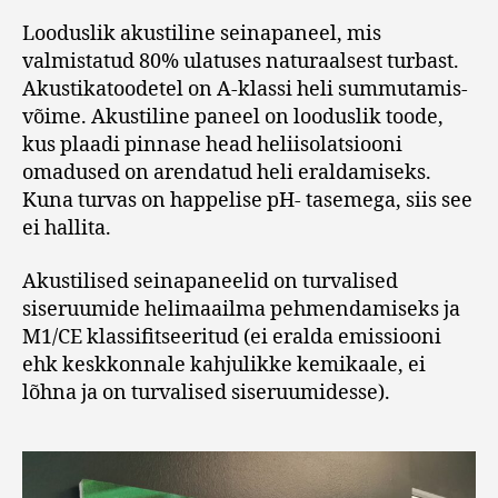
Looduslik akustiline seinapaneel, mis
valmistatud 80% ulatuses naturaalsest turbast.
Akustikatoodetel on A-klassi heli summutamis-
võime. Akustiline paneel on looduslik toode,
kus plaadi pinnase head heliisolatsiooni
omadused on arendatud heli eraldamiseks.
Kuna turvas on happelise pH- tasemega, siis see
ei hallita.
Akustilised seinapaneelid on turvalised
siseruumide helimaailma pehmendamiseks ja
M1/CE klassifitseeritud (ei eralda emissiooni
ehk keskkonnale kahjulikke kemikaale, ei
lõhna ja on turvalised siseruumidesse).